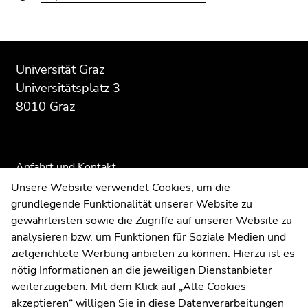
Beginn
Ende
Ende
des
dieses
dieses
Universität Graz
Seitenbereichs:
Seitenbereichs.
Seitenbereichs.
Universitätsplatz 3
Zusatzinformationen:
Zur
Zur
8010 Graz
Übersicht
Übersicht
der
der
Seitenbereiche
Seitenbereiche
Anfahrt und Kontakt
Kommunikation und Öffentlichkeitsarbeit
Unsere Website verwendet Cookies, um die
grundlegende Funktionalität unserer Website zu
Moodle
gewährleisten sowie die Zugriffe auf unserer Website zu
UNIGRAZonline
analysieren bzw. um Funktionen für Soziale Medien und
Impressum
zielgerichtete Werbung anbieten zu können. Hierzu ist es
Datenschutzerklärung
nötig Informationen an die jeweiligen Dienstanbieter
Cookie-Einstellungen
weiterzugeben. Mit dem Klick auf „Alle Cookies
Barrierefreiheitserklärung
akzeptieren“ willigen Sie in diese Datenverarbeitungen