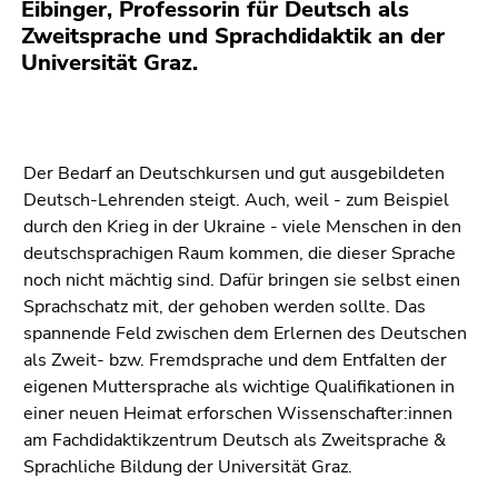
Eibinger, Professorin für Deutsch als
4)
Zweitsprache und Sprachdidaktik an der
Zu
Universität Graz.
den
Zusatzinformationen
(Zugriffstaste
5)
Zu
Der Bedarf an Deutschkursen und gut ausgebildeten
den
Deutsch-Lehrenden steigt. Auch, weil - zum Beispiel
Seiteneinstellungen
durch den Krieg in der Ukraine - viele Menschen in den
(Benutzer/Sprache)
deutschsprachigen Raum kommen, die dieser Sprache
(Zugriffstaste
noch nicht mächtig sind. Dafür bringen sie selbst einen
8)
Sprachschatz mit, der gehoben werden sollte. Das
Zur
spannende Feld zwischen dem Erlernen des Deutschen
Suche
als Zweit- bzw. Fremdsprache und dem Entfalten der
(Zugriffstaste
eigenen Muttersprache als wichtige Qualifikationen in
9)
einer neuen Heimat erforschen Wissenschafter:innen
am Fachdidaktikzentrum Deutsch als Zweitsprache &
Ende
Sprachliche Bildung der Universität Graz.
dieses