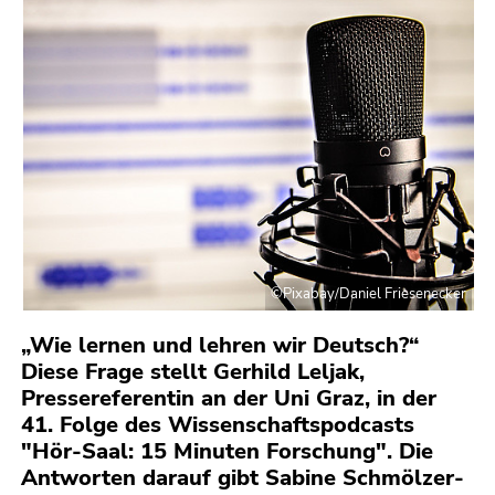
bestätigen
Sie diesen
Link.
Beginn
Zum
des
Inhalt
Seitenbereichs:
(Zugriffstaste
Seitenbereiche:
1)
Zur
Positionsanzeige
(Zugriffstaste
2)
©Pixabay/Daniel Friesenecker
Zur
„Wie lernen und lehren wir Deutsch?“
Hauptnavigation
Diese Frage stellt Gerhild Leljak,
(Zugriffstaste
Pressereferentin an der Uni Graz, in der
3)
41. Folge des Wissenschaftspodcasts
Zur
"Hör-Saal: 15 Minuten Forschung". Die
Unternavigation
Antworten darauf gibt Sabine Schmölzer-
(Zugriffstaste